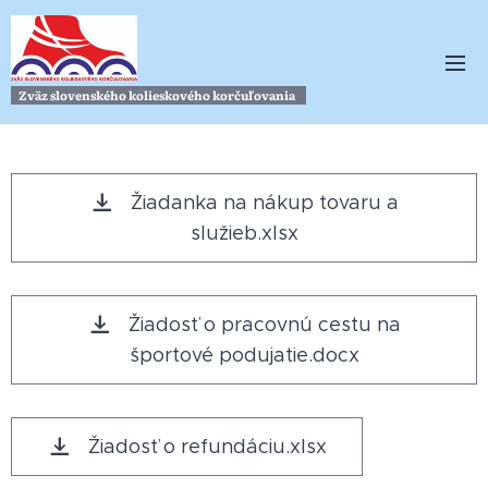
Zväz slovenského kolieskového korčuľovania
Žiadanka na nákup tovaru a
služieb.xlsx
Žiadosť o pracovnú cestu na
športové podujatie.docx
Žiadosť o refundáciu.xlsx