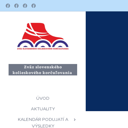
Zväz slovenského
kolieskového korčuľovania
ÚVOD
AKTUALITY
KALENDÁR PODUJATÍ A
VÝSLEDKY