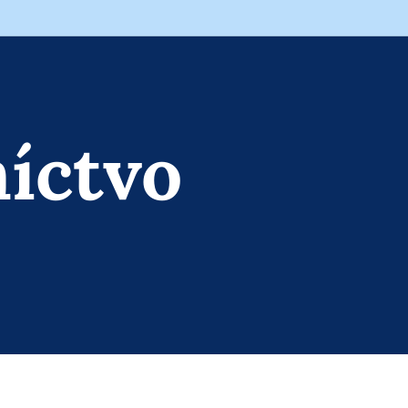
íctvo